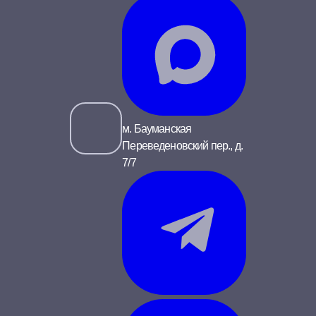
м. Бауманская
Переведеновский пер., д.
7/7